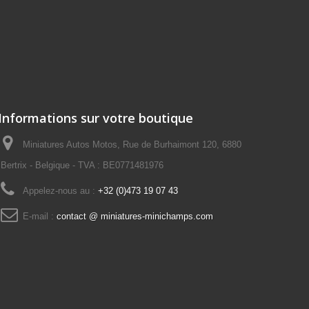
Informations sur votre boutique
Miniatures Autos Motos, Rue de Burhaimont 120, 6880
Bertrix - Belgique - TVA : BE0771481976
Appelez-nous au :
+32 (0)473 19 07 43
E-mail :
contact @ miniatures-minichamps.com