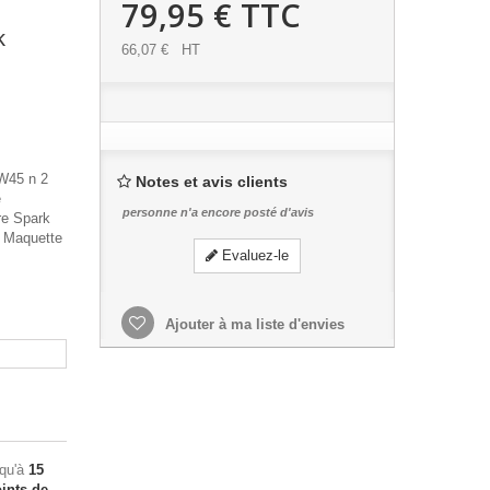
79,95 €
TTC
k
66,07 €
HT
FW45 n 2
Notes et avis clients
e
personne n'a encore posté d'avis
re Spark
. Maquette
Evaluez-le
Ajouter à ma liste d'envies
squ'à
15
ints de