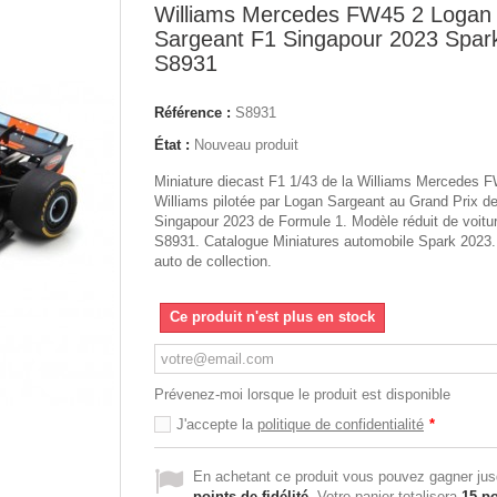
Williams Mercedes FW45 2 Logan
Sargeant F1 Singapour 2023 Spar
S8931
Référence :
S8931
État :
Nouveau produit
Miniature diecast F1 1/43 de la Williams Mercedes 
Williams pilotée par Logan Sargeant au Grand Prix d
Singapour 2023 de Formule 1. Modèle réduit de voitu
S8931. Catalogue Miniatures automobile Spark 2023
auto de collection.
Ce produit n'est plus en stock
Prévenez-moi lorsque le produit est disponible
J'accepte la
politique de confidentialité
*
En achetant ce produit vous pouvez gagner ju
points de fidélité
. Votre panier totalisera
15
po