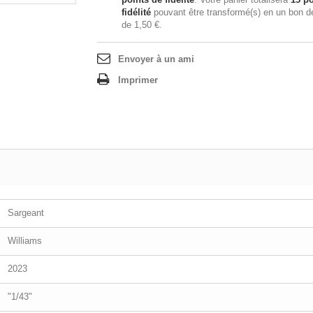
fidélité
pouvant être transformé(s) en un bon d
de
1,50 €
.
Envoyer à un ami
Imprimer
Sargeant
Williams
2023
"1/43"