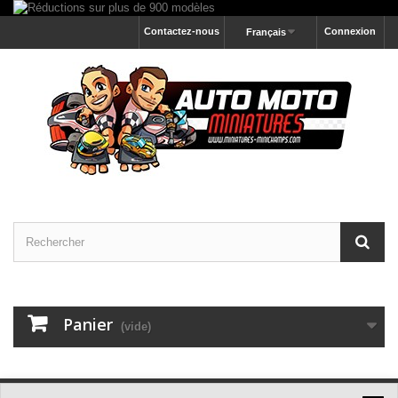
Contactez-nous
Connexion
Français
Panier
(vide)