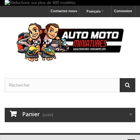
Contactez-nous
Connexion
Français
Panier
(vide)