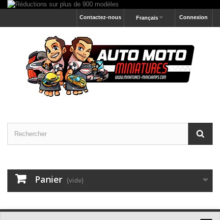
Contactez-nous
Connexion
Français
Panier
(vide)