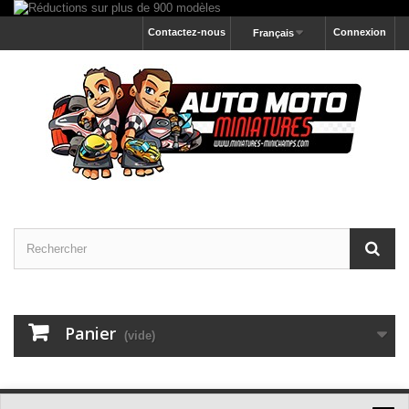
Contactez-nous
Connexion
Français
Panier
(vide)