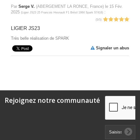
Par
Serge V.
(ABERGEMENT LA RONCE, France) le
15 Fév.
2025
:
(
Ligier JS23 25 Francois Hesnault F1 Brésil 1984 Spark S7416
)
(
5
/
5
)
LIGIER JS23
Très belle réalisation de SPARK
Signaler un abus
Rejoignez notre communauté