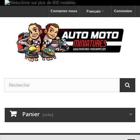
Contactez-nous
Connexion
Français
Panier
(vide)