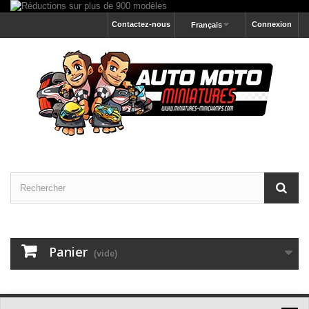
Contactez-nous
Connexion
Français
Panier
(vide)