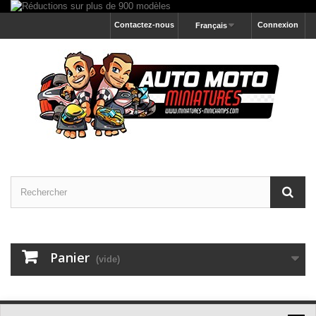
Contactez-nous
Connexion
Français
Panier
(vide)