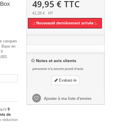
49,95 €
TTC
 Box
41,28 €
HT
.: Nouveauté dernièrement arrivée :.
de casques
2. Base en
 X
1001.
Notes et avis clients
personne n'a encore posté d'avis
Evaluez-le
Ajouter à ma liste d'envies
squ'à
9
nts de
e réduction