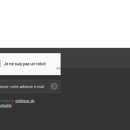
ccepte la
politique de
ntialité
*