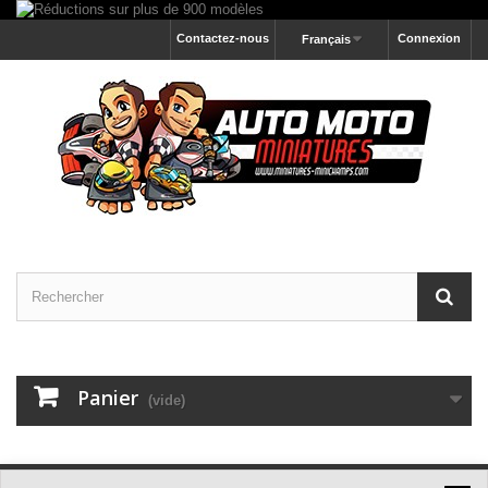
Contactez-nous
Connexion
Français
Panier
(vide)