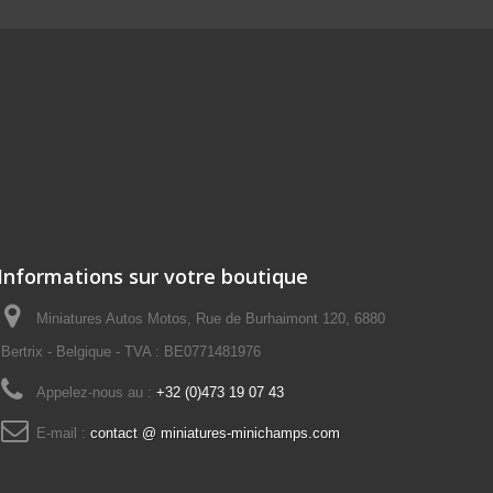
Informations sur votre boutique
Miniatures Autos Motos, Rue de Burhaimont 120, 6880
Bertrix - Belgique - TVA : BE0771481976
Appelez-nous au :
+32 (0)473 19 07 43
E-mail :
contact @ miniatures-minichamps.com