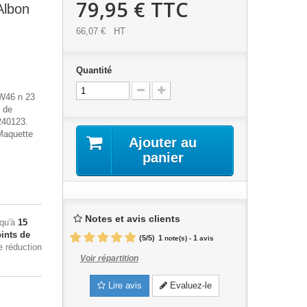
79,95 €
TTC
Albon
66,07 €
HT
Quantité
FW46 n 23
4 de
240123.
Maquette
Ajouter au
panier
Notes et avis clients
squ'à
15
ints de
(
5
/
5
)
1
1
note(s) -
avis
e réduction
Voir répartition
Lire avis
Evaluez-le