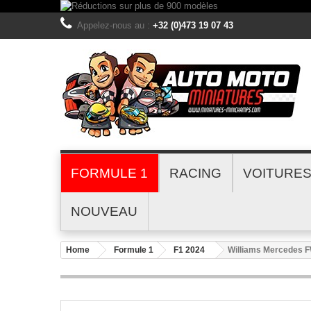
Appelez-nous au :
+32 (0)473 19 07 43
FORMULE 1
RACING
VOITURE
NOUVEAU
Home
Formule 1
F1 2024
Williams Mercedes 