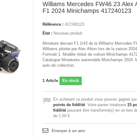
Williams Mercedes FW46 23 Alex 
F1 2024 Minichamps 417240123
Référence :
417240123
État :
Nouveau produit
Miniature diecast F1 1/43 de la Williams Mercedes 
Williams pilotée par Alex Albon lors de la saison 202
Formule 1. Modèle réduit de voiture Minichamps 417
Catalogue Miniatures automobile Minichamps 2024. 
auto de collection.
1
Article
En stock
En achetant ce produit vous pouvez gagner ju
points de fidélité
. Votre panier totalisera
15
po
fidélité
pouvant être transformé(s) en un bon d
de
1,50 €
.
Envoyer à un ami