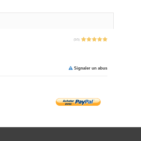
(
5
/
5
)
Signaler un abus