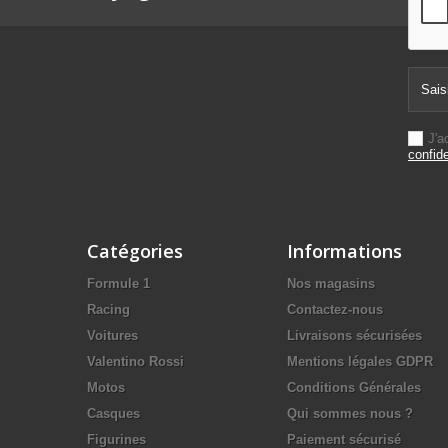
J'a
confide
Catégories
Informations
Formule 1
Nos magasins
Racing
Contactez-nous
Voitures
Livraisons sécurisées
Valentino Rossi
Mentions légales GDPR
Motos
Conditions Générales
Casques
Qui sommes nous ?
Figurines
Paiement sécurisé