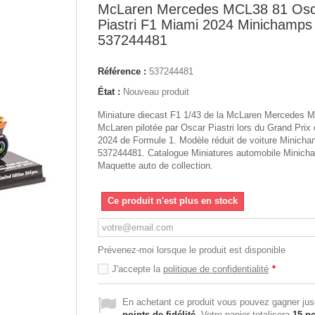
McLaren Mercedes MCL38 81 Osc
Piastri F1 Miami 2024 Minichamps
537244481
Référence :
537244481
État :
Nouveau produit
Miniature diecast F1 1/43 de la McLaren Mercedes 
McLaren pilotée par Oscar Piastri lors du Grand Prix
2024 de Formule 1. Modèle réduit de voiture Minich
537244481. Catalogue Miniatures automobile Minich
Maquette auto de collection.
Ce produit n'est plus en stock
Prévenez-moi lorsque le produit est disponible
J'accepte la
politique de confidentialité
*
En achetant ce produit vous pouvez gagner ju
points de fidélité
. Votre panier totalisera
15
po