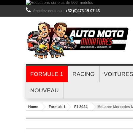
Appelez-nous au :
+32 (0)473 19 07 43
FORMULE 1
RACING
VOITURE
NOUVEAU
Home
Formule 1
F1 2024
McLaren Mercedes M