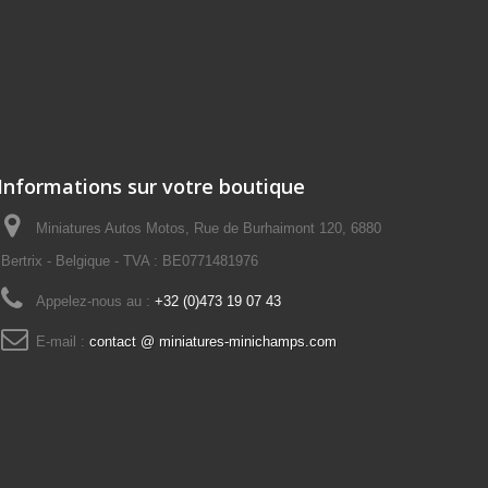
Informations sur votre boutique
Miniatures Autos Motos, Rue de Burhaimont 120, 6880
Bertrix - Belgique - TVA : BE0771481976
Appelez-nous au :
+32 (0)473 19 07 43
E-mail :
contact @ miniatures-minichamps.com