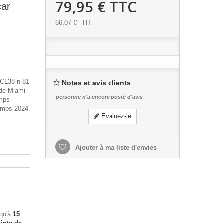
79,95 €
TTC
ar
66,07 €
HT
MCL38 n 81
Notes et avis clients
 de Miami
personne n'a encore posté d'avis
amps
amps 2024.
Evaluez-le
Ajouter à ma liste d'envies
squ'à
15
ints de