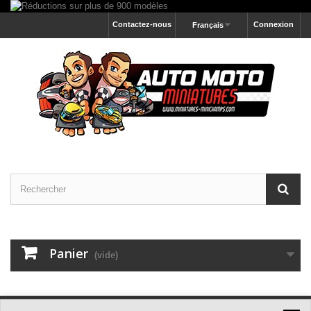
Contactez-nous
Connexion
Français
Panier
(vide)