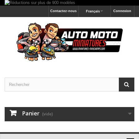
Contactez-nous
Connexion
Français
Panier
(vide)