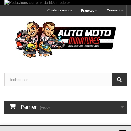
Contactez-nous
Connexion
Français
Panier
(vide)