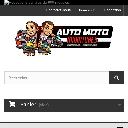
Contactez-nous
Connexion
Français
Panier
(vide)