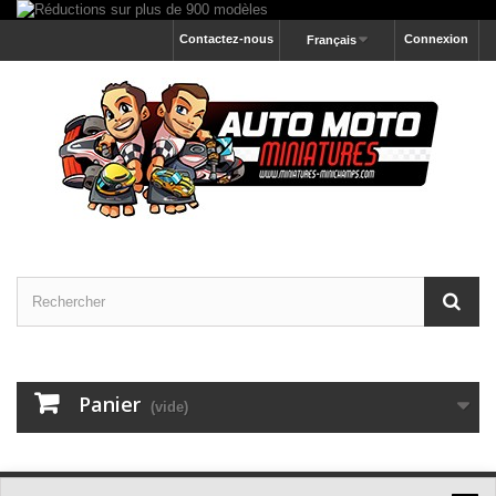
Contactez-nous
Connexion
Français
Panier
(vide)