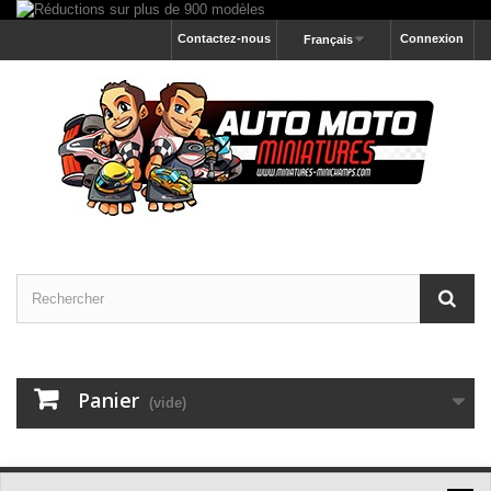
Contactez-nous
Connexion
Français
Panier
(vide)