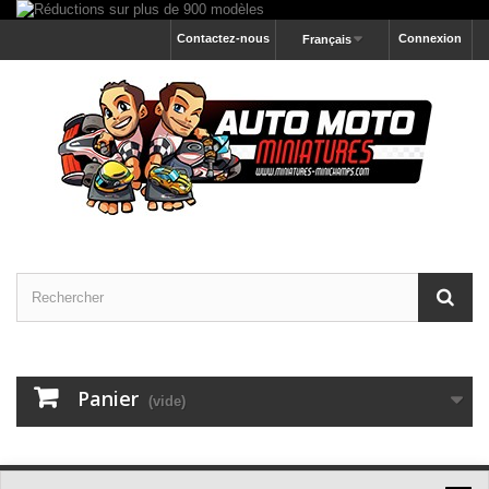
Contactez-nous
Connexion
Français
Panier
(vide)