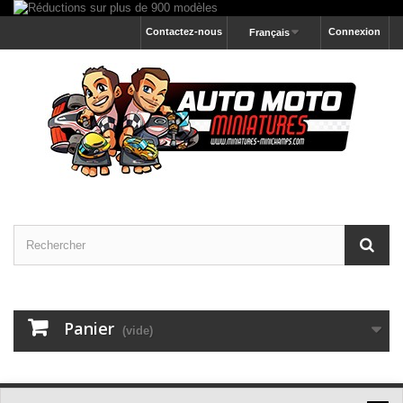
Contactez-nous
Connexion
Français
Panier
(vide)