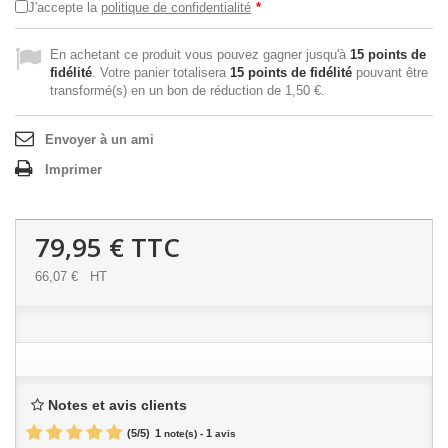
J'accepte la
politique de confidentialité
*
En achetant ce produit vous pouvez gagner jusqu'à
15
points de
fidélité
. Votre panier totalisera
15
points de fidélité
pouvant être
transformé(s) en un bon de réduction de
1,50 €
.
Envoyer à un ami
Imprimer
79,95 €
TTC
66,07 €
HT
Notes et avis clients
(
5
/
5
)
1
1
note(s) -
avis