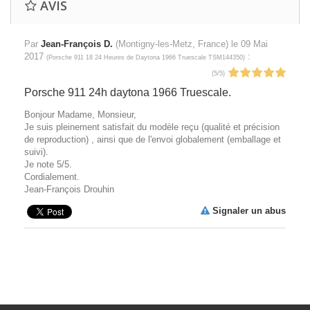
AVIS
Par
Jean-François D.
(Montigny-les-Metz, France) le
09 Mai
2017
:
(
Porsche 911 18 24 Heures de Daytona 1966 Truescale TSM144350
)
(
5
/
5
)
Porsche 911 24h daytona 1966 Truescale.
Bonjour Madame, Monsieur,
Je suis pleinement satisfait du modèle reçu (qualité et précision
de reproduction) , ainsi que de l'envoi globalement (emballage et
suivi).
Je note 5/5.
Cordialement.
Jean-François Drouhin
Signaler un abus