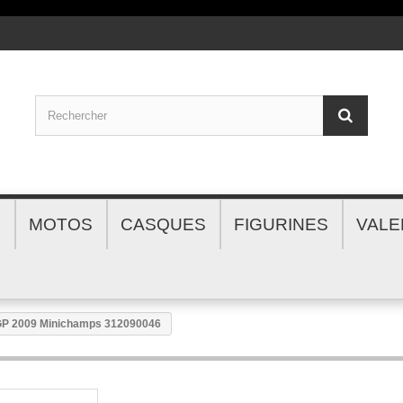
S
MOTOS
CASQUES
FIGURINES
VALE
o GP 2009 Minichamps 312090046