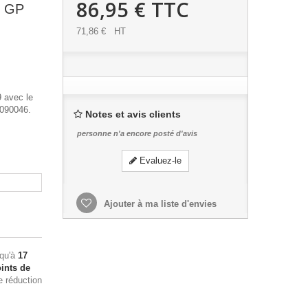
86,95 €
TTC
o GP
71,86 €
HT
 avec le
2090046.
Notes et avis clients
personne n'a encore posté d'avis
Evaluez-le
Ajouter à ma liste d'envies
squ'à
17
ints de
e réduction