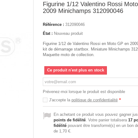
Figurine 1/12 Valentino Rossi Mot
2009 Minichamps 312090046
Référence :
312090046
État :
Nouveau produit
Figurine 1/12 de Valentino Rossi en Moto GP en 2009
kit de démarrage startbox. Miniature Minichamps 31
Maquette moto de collection.
Ce produit n'est plus en stock
Prévenez-moi lorsque le produit est disponible
J'accepte la
politique de confidentialité
*
En achetant ce produit vous pouvez gagner ju
points de fidélité
. Votre panier totalisera
17
po
fidélité
pouvant être transformé(s) en un bon d
de
1,70 €
.