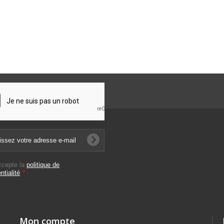
ccepte la
politique de
ntialité
*
Mon compte