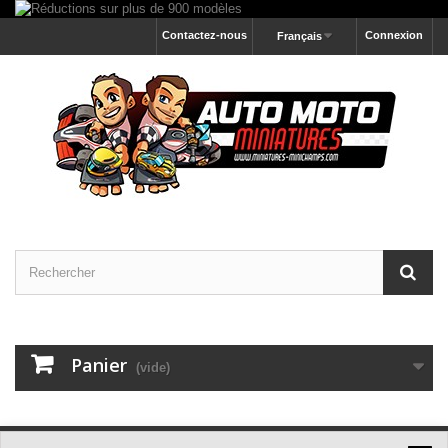
Contactez-nous
Connexion
Français
Panier
(vide)