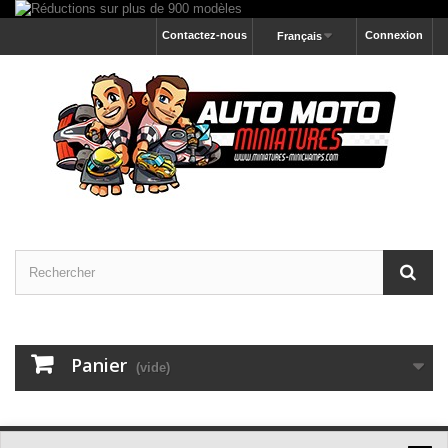
Contactez-nous
Connexion
Français
Panier
(vide)