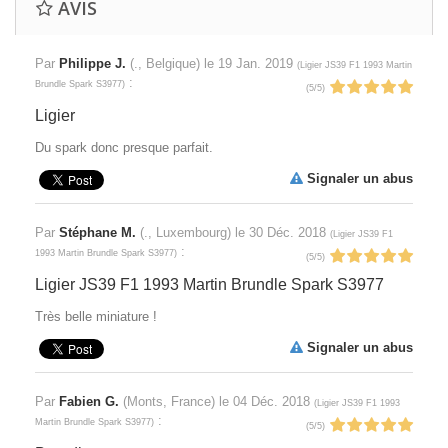
AVIS
Par
Philippe J.
(., Belgique) le
19 Jan. 2019
(
Ligier JS39 F1 1993 Martin
:
Brundle Spark S3977
)
(
5
/
5
)
Ligier
Du spark donc presque parfait.
Signaler un abus
Par
Stéphane M.
(., Luxembourg) le
30 Déc. 2018
(
Ligier JS39 F1
:
1993 Martin Brundle Spark S3977
)
(
5
/
5
)
Ligier JS39 F1 1993 Martin Brundle Spark S3977
Très belle miniature !
Signaler un abus
Par
Fabien G.
(Monts, France) le
04 Déc. 2018
(
Ligier JS39 F1 1993
:
Martin Brundle Spark S3977
)
(
5
/
5
)