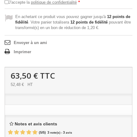
J'accepte la
politique de confidentialité
*
En achetant ce produit vous pouvez gagner jusqu'à
12
points de
fidélité
. Votre panier totalisera
12
points de fidélité
pouvant être
transformé(s) en un bon de réduction de
1,20 €
.
Envoyer à un ami
Imprimer
63,50 €
TTC
52,48 €
HT
Notes et avis clients
(
5
/
5
)
3
3
note(s) -
avis