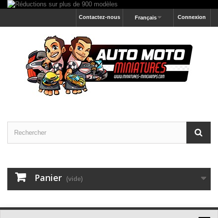
Contactez-nous
Connexion
Français
Panier
(vide)