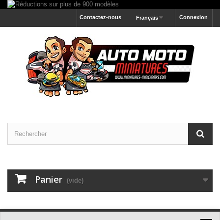
Contactez-nous
Connexion
Français
Panier
(vide)