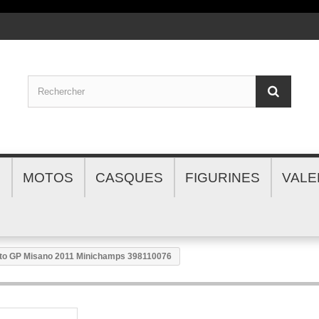
S
MOTOS
CASQUES
FIGURINES
VALE
oto GP Misano 2011 Minichamps 398110076