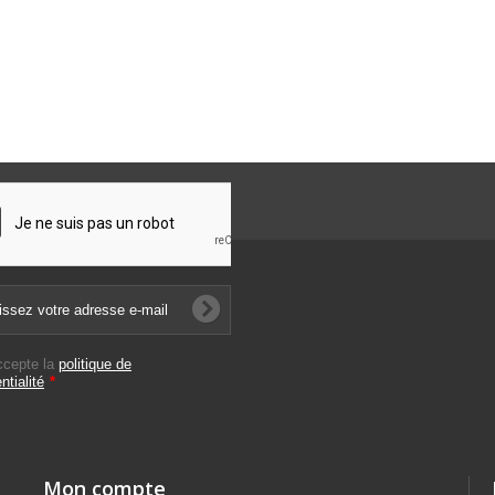
ccepte la
politique de
ntialité
*
Mon compte