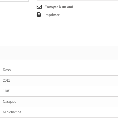
Envoyer à un ami
Imprimer
Rossi
2011
"1/8"
Casques
Minichamps