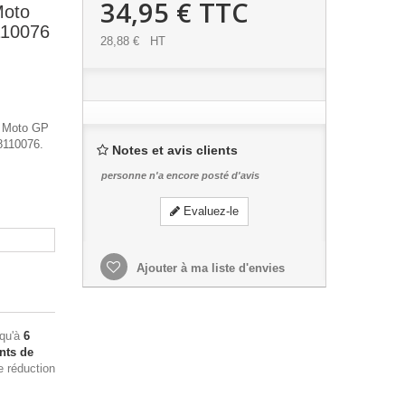
34,95 €
TTC
Moto
110076
28,88 €
HT
x Moto GP
8110076.
Notes et avis clients
personne n'a encore posté d'avis
Evaluez-le
Ajouter à ma liste d'envies
squ'à
6
nts de
e réduction