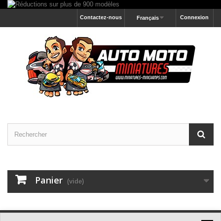
Contactez-nous
Connexion
Français
Panier
(vide)