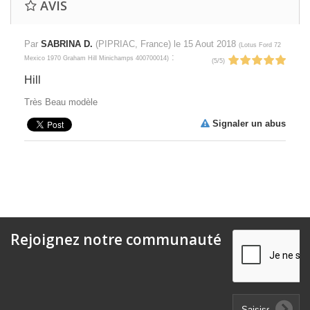
AVIS
Par
SABRINA D.
(PIPRIAC, France) le
15 Aout 2018
(
Lotus Ford 72
:
Mexico 1970 Graham Hill Minichamps 400700014
)
(
5
/
5
)
Hill
Très Beau modèle
Signaler un abus
Rejoignez notre communauté