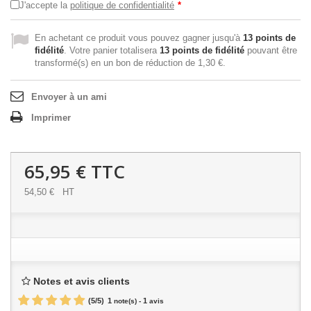
J'accepte la
politique de confidentialité
*
En achetant ce produit vous pouvez gagner jusqu'à
13
points de
fidélité
. Votre panier totalisera
13
points de fidélité
pouvant être
transformé(s) en un bon de réduction de
1,30 €
.
Envoyer à un ami
Imprimer
65,95 €
TTC
54,50 €
HT
Notes et avis clients
(
5
/
5
)
1
1
note(s) -
avis