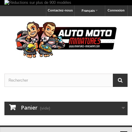
Contactez-nous
Connexion
Français
Panier
(vide)