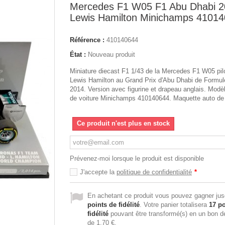
Mercedes F1 W05 F1 Abu Dhabi 
Lewis Hamilton Minichamps 4101
Référence :
410140644
État :
Nouveau produit
Miniature diecast F1 1/43 de la Mercedes F1 W05 pil
Lewis Hamilton au Grand Prix d'Abu Dhabi de Formul
2014. Version avec figurine et drapeau anglais. Modèl
de voiture Minichamps 410140644. Maquette auto de 
Ce produit n'est plus en stock
Prévenez-moi lorsque le produit est disponible
J'accepte la
politique de confidentialité
*
En achetant ce produit vous pouvez gagner ju
points de fidélité
. Votre panier totalisera
17
po
fidélité
pouvant être transformé(s) en un bon d
de
1,70 €
.