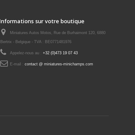
Informations sur votre boutique
Miniatures Autos Motos, Rue de Burhaimont 120, 6880
Bertrix - Belgique - TVA : BE0771481976
Appelez-nous au :
+32 (0)473 19 07 43
E-mail :
contact @ miniatures-minichamps.com