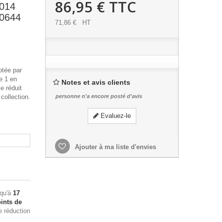
86,95 €
TTC
2014
40644
71,86 €
HT
otée par
e 1 en
Notes et avis clients
e réduit
collection.
personne n'a encore posté d'avis
Evaluez-le
Ajouter à ma liste d'envies
squ'à
17
ints de
e réduction