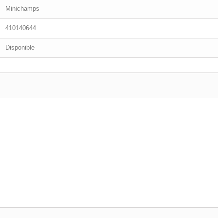
Minichamps
410140644
Disponible