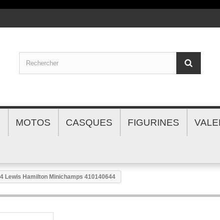
S
MOTOS
CASQUES
FIGURINES
VALE
4 Lewis Hamilton Minichamps 410140644