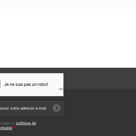
ccepte la
politique de
ntialité
*