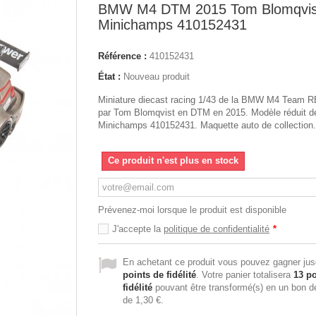
BMW M4 DTM 2015 Tom Blomqvis
Minichamps 410152431
Référence :
410152431
État :
Nouveau produit
Miniature diecast racing 1/43 de la BMW M4 Team R
par Tom Blomqvist en DTM en 2015. Modèle réduit de
Minichamps 410152431. Maquette auto de collection.
Ce produit n'est plus en stock
Prévenez-moi lorsque le produit est disponible
J'accepte la
politique de confidentialité
*
En achetant ce produit vous pouvez gagner ju
points de fidélité
. Votre panier totalisera
13
po
fidélité
pouvant être transformé(s) en un bon d
de
1,30 €
.