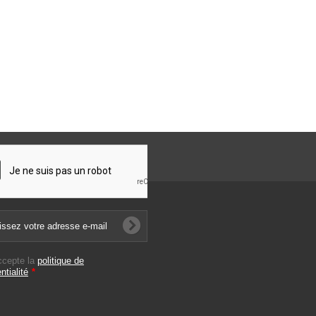
ccepte la
politique de
ntialité
*