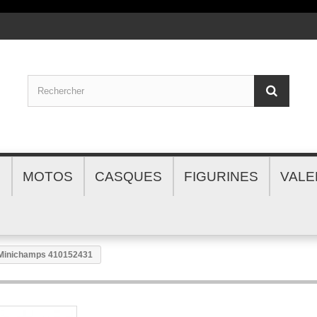
S
MOTOS
CASQUES
FIGURINES
VALE
Minichamps 410152431