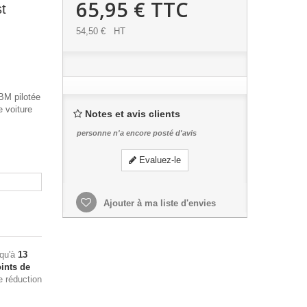
65,95 €
TTC
t
54,50 €
HT
BM pilotée
 voiture
Notes et avis clients
personne n'a encore posté d'avis
Evaluez-le
Ajouter à ma liste d'envies
squ'à
13
ints de
e réduction