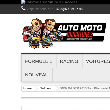
Appelez-nous au :
+32 (0)473 19 07 43
FORMULE 1
RACING
VOITURE
NOUVEAU
Home
Sold out
BMW M4 DTM 2015 Tom Blomqvist 