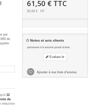
61,50 €
TTC
8
50,83 €
HT
ée par
1968 de
Notes et avis clients
aquette
personne n'a encore posté d'avis
Evaluez-le
Ajouter à ma liste d'envies
squ'à
12
ints de
e réduction