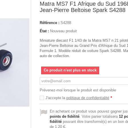
Matra MS7 F1 Afrique du Sud 196
Jean-Pierre Beltoise Spark S4288
Référence :
S4288
État :
Nouveau produit
Miniature diecast F1 1/43 de la Matra MS7 n 21 pilot
Jean-Pierre Beltoise au Grand Prix d'Afrique du Sud 
Formule 1. Modèle réduit de voiture Spark S4288. M
auto de collection.
Ce produit n'est plus en stock
Prévenez-moi lorsque le produit est disponible
J'accepte la
politique de confidentialité
*
En achetant ce produit vous pouvez gagner ju
points de fidélité
. Votre panier totalisera
12
po
fidélité
pouvant être transformé(s) en un bon d
de
1,20 €
.