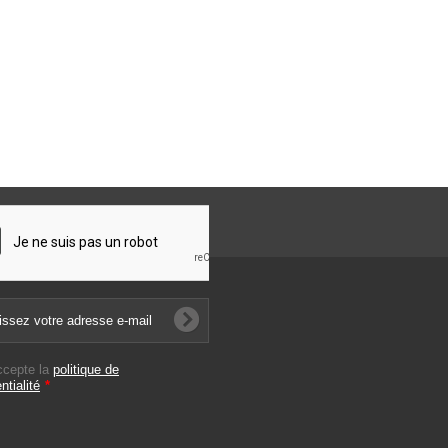
ccepte la
politique de
ntialité
*