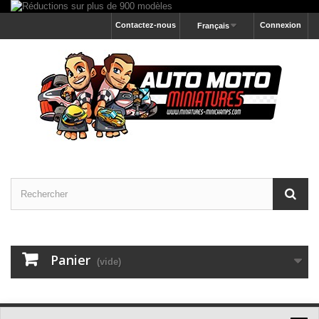
Contactez-nous
Connexion
Français
Panier
(vide)