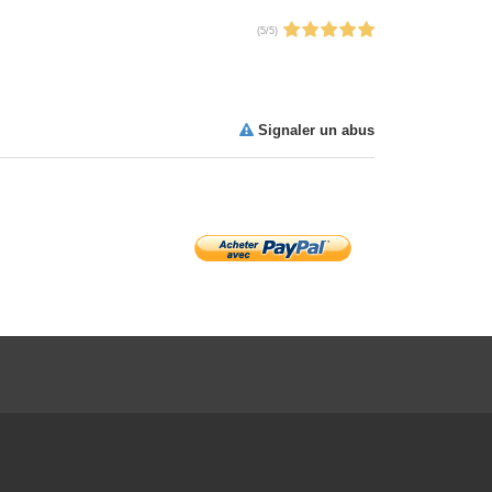
(
5
/
5
)
Signaler un abus