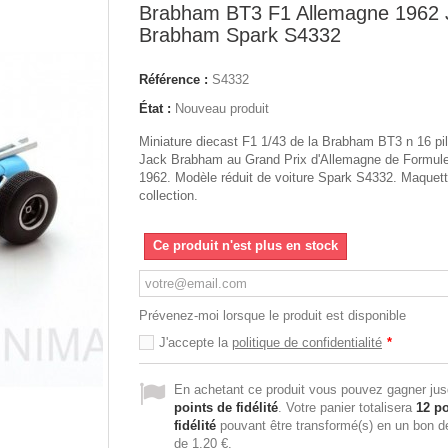
Brabham BT3 F1 Allemagne 1962 
Brabham Spark S4332
Référence :
S4332
État :
Nouveau produit
Miniature diecast F1 1/43 de la Brabham BT3 n 16 pil
Jack Brabham au Grand Prix d'Allemagne de Formule
1962. Modèle réduit de voiture Spark S4332. Maquett
collection.
Ce produit n'est plus en stock
Prévenez-moi lorsque le produit est disponible
J'accepte la
politique de confidentialité
*
En achetant ce produit vous pouvez gagner ju
points de fidélité
. Votre panier totalisera
12
po
fidélité
pouvant être transformé(s) en un bon d
de
1,20 €
.