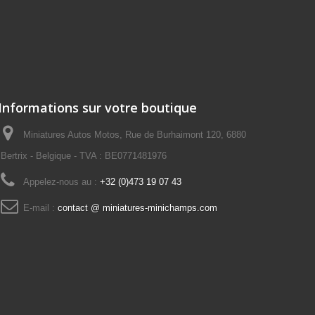
Informations sur votre boutique
Miniatures Autos Motos, Rue de Burhaimont 120, 6880
Bertrix - Belgique - TVA : BE0771481976
Appelez-nous au :
+32 (0)473 19 07 43
E-mail :
contact @ miniatures-minichamps.com