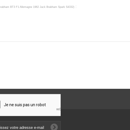
:
rabham BT3 F1 Allemagne 1962 Jack Brabham Spark S4332
)