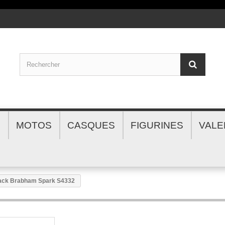
S
MOTOS
CASQUES
FIGURINES
VALE
ack Brabham Spark S4332