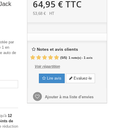
64,95 €
TTC
Jack
53,68 €
HT
otée par
 1 en
Notes et avis clients
e auto de
(
5
/
5
)
1
1
note(s) -
avis
Voir répartition
Lire avis
Evaluez-le
Ajouter à ma liste d'envies
squ'à
12
ints de
e réduction