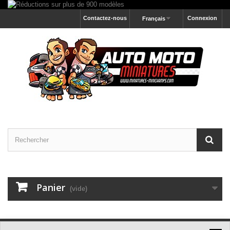
Contactez-nous
Connexion
Français
Panier
(vide)