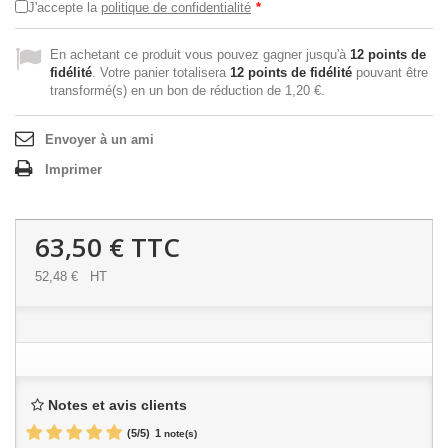
J'accepte la
politique de confidentialité
*
En achetant ce produit vous pouvez gagner jusqu'à
12
points de
fidélité
. Votre panier totalisera
12
points de fidélité
pouvant être
transformé(s) en un bon de réduction de
1,20 €
.
Envoyer à un ami
Imprimer
63,50 €
TTC
52,48 €
HT
Notes et avis clients
(
5
/
5
)
1
note(s)