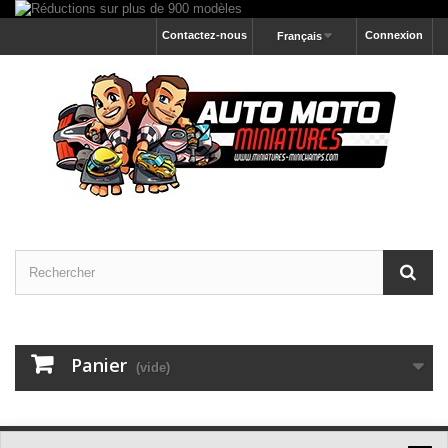
Contactez-nous
Connexion
Français
Panier
(vide)