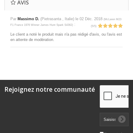
AVIS
Par
Massimo D.
(Pietrasanta , Italie) le
02 Déc. 2018
(
McLaren M23
:
F1 France 1976 Winner James Hunt Spark S4362
)
(
5
/
5
)
Le client a noté le produit mais n'a pas rédigé d'avis, ou l'avis est
en attente de modération.
Rejoignez notre communauté