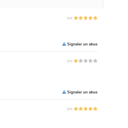
(
5
/
5
)
Signaler un abus
(
1
/
5
)
Signaler un abus
(
5
/
5
)