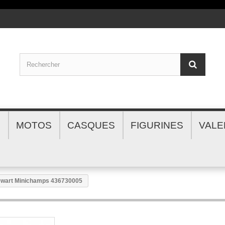
S
MOTOS
CASQUES
FIGURINES
VALE
tewart Minichamps 436730005