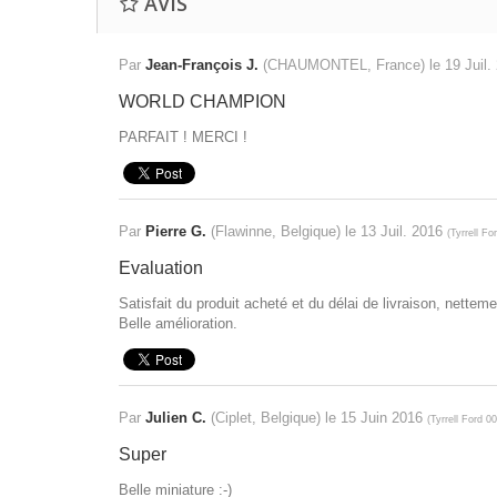
AVIS
Par
Jean-François J.
(CHAUMONTEL, France) le
19 Juil
WORLD CHAMPION
PARFAIT ! MERCI !
Par
Pierre G.
(Flawinne, Belgique) le
13 Juil. 2016
(
Tyrrell F
Evaluation
Satisfait du produit acheté et du délai de livraison, netteme
Belle amélioration.
Par
Julien C.
(Ciplet, Belgique) le
15 Juin 2016
(
Tyrrell Ford 
Super
Belle miniature :-)