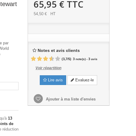
65,95 €
TTC
tewart
54,50 €
HT
e par
World
Notes et avis clients
s
(
3,7
/
5
)
3
3
note(s) -
avis
Voir répartition
Lire avis
Evaluez-le
Ajouter à ma liste d'envies
squ'à
13
ints de
e réduction