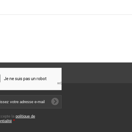
ccepte la
politique de
ntialité
*