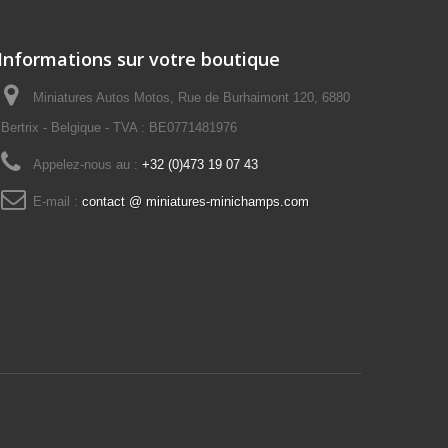
Informations sur votre boutique
Miniatures Autos Motos, Rue de Burhaimont 120, 6880
Bertrix - Belgique - TVA : BE0771481976
Appelez-nous au :
+32 (0)473 19 07 43
E-mail :
contact @ miniatures-minichamps.com