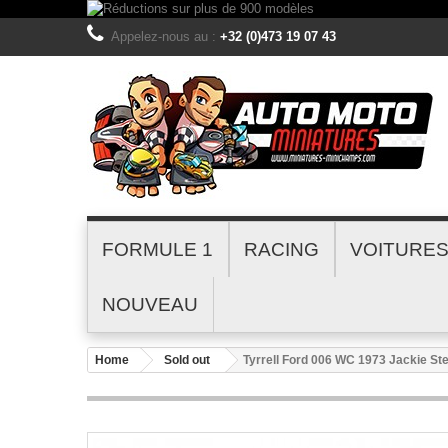
Appelez-nous au :
+32 (0)473 19 07 43
FORMULE 1
RACING
VOITURE
NOUVEAU
Home
Sold out
Tyrrell Ford 006 WC 1973 Jackie S