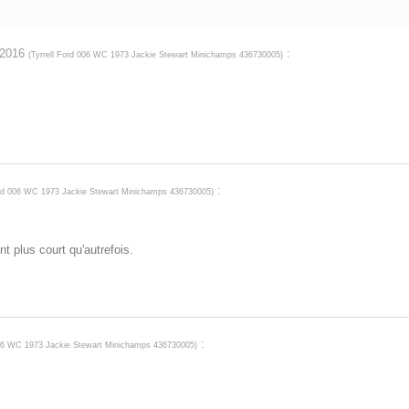
. 2016
:
(
Tyrrell Ford 006 WC 1973 Jackie Stewart Minichamps 436730005
)
:
ord 006 WC 1973 Jackie Stewart Minichamps 436730005
)
nt plus court qu'autrefois.
:
006 WC 1973 Jackie Stewart Minichamps 436730005
)