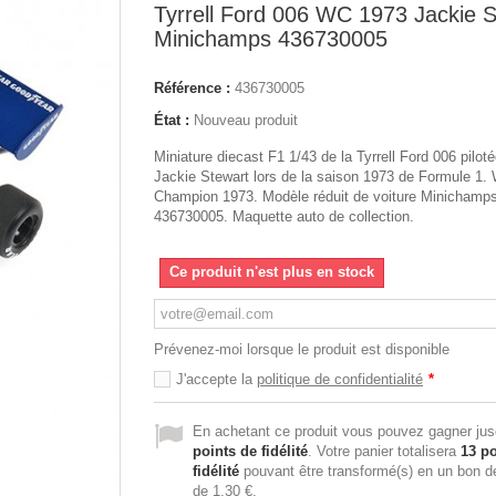
Tyrrell Ford 006 WC 1973 Jackie S
Minichamps 436730005
Référence :
436730005
État :
Nouveau produit
Miniature diecast F1 1/43 de la Tyrrell Ford 006 piloté
Jackie Stewart lors de la saison 1973 de Formule 1. 
Champion 1973. Modèle réduit de voiture Minichamp
436730005. Maquette auto de collection.
Ce produit n'est plus en stock
Prévenez-moi lorsque le produit est disponible
J'accepte la
politique de confidentialité
*
En achetant ce produit vous pouvez gagner ju
points de fidélité
. Votre panier totalisera
13
po
fidélité
pouvant être transformé(s) en un bon d
de
1,30 €
.