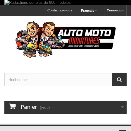
Contactez-nous
Connexion
Français
Panier
(vide)