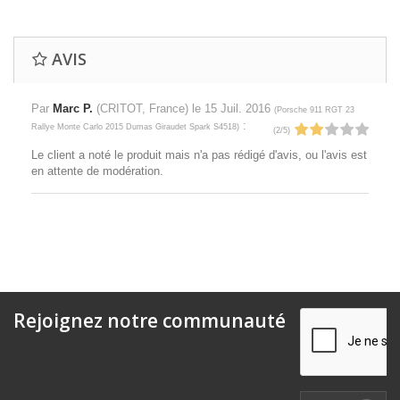
AVIS
Par
Marc P.
(CRITOT, France) le
15 Juil. 2016
(
Porsche 911 RGT 23
:
Rallye Monte Carlo 2015 Dumas Giraudet Spark S4518
)
(
2
/
5
)
Le client a noté le produit mais n'a pas rédigé d'avis, ou l'avis est
en attente de modération.
Rejoignez notre communauté