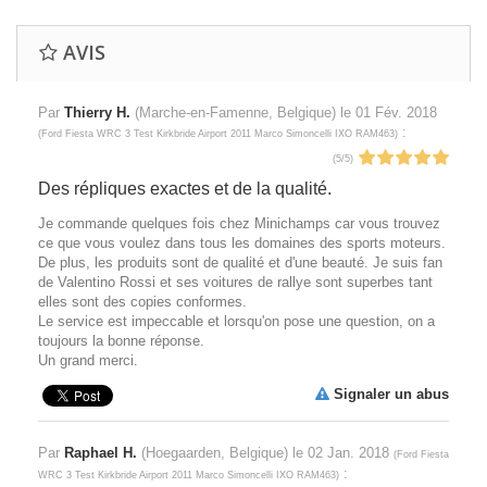
AVIS
Par
Thierry H.
(Marche-en-Famenne, Belgique) le
01 Fév. 2018
:
(
Ford Fiesta WRC 3 Test Kirkbride Airport 2011 Marco Simoncelli IXO RAM463
)
(
5
/
5
)
Des répliques exactes et de la qualité.
Je commande quelques fois chez Minichamps car vous trouvez
ce que vous voulez dans tous les domaines des sports moteurs.
De plus, les produits sont de qualité et d'une beauté. Je suis fan
de Valentino Rossi et ses voitures de rallye sont superbes tant
elles sont des copies conformes.
Le service est impeccable et lorsqu'on pose une question, on a
toujours la bonne réponse.
Un grand merci.
Signaler un abus
Par
Raphael H.
(Hoegaarden, Belgique) le
02 Jan. 2018
(
Ford Fiesta
:
WRC 3 Test Kirkbride Airport 2011 Marco Simoncelli IXO RAM463
)