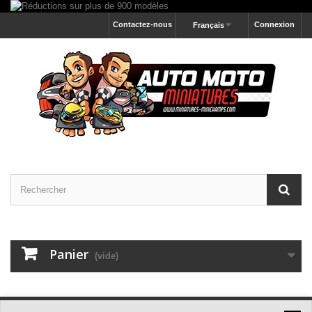
Contactez-nous
Connexion
Français
Panier
(vide)