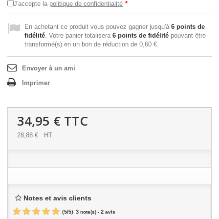
J'accepte la
politique de confidentialité
*
En achetant ce produit vous pouvez gagner jusqu'à
6
points de
fidélité
. Votre panier totalisera
6
points de fidélité
pouvant être
transformé(s) en un bon de réduction de
0,60 €
.
Envoyer à un ami
Imprimer
34,95 €
TTC
28,88 €
HT
Notes et avis clients
(
5
/
5
)
3
2
note(s) -
avis