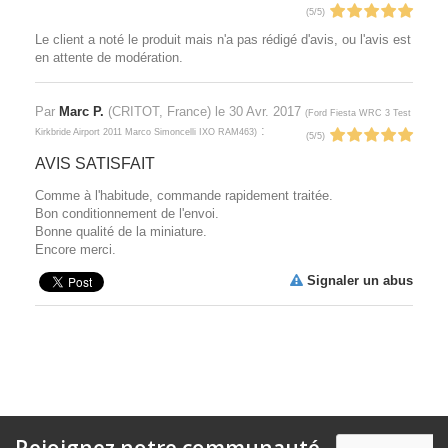
(
5
/
5
)
Le client a noté le produit mais n'a pas rédigé d'avis, ou l'avis est
en attente de modération.
Par
Marc P.
(CRITOT, France) le
30 Avr. 2017
(
Ford Fiesta WRC 3 Test
:
Kirkbride Airport 2011 Marco Simoncelli IXO RAM463
)
(
5
/
5
)
AVIS SATISFAIT
Comme à l'habitude, commande rapidement traitée.
Bon conditionnement de l'envoi.
Bonne qualité de la miniature.
Encore merci.
Signaler un abus