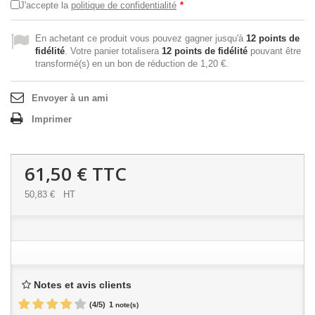
J'accepte la
politique de confidentialité
*
En achetant ce produit vous pouvez gagner jusqu'à
12
points de
fidélité
. Votre panier totalisera
12
points de fidélité
pouvant être
transformé(s) en un bon de réduction de
1,20 €
.
Envoyer à un ami
Imprimer
61,50 €
TTC
50,83 €
HT
Notes et avis clients
(
4
/
5
)
1
note(s)