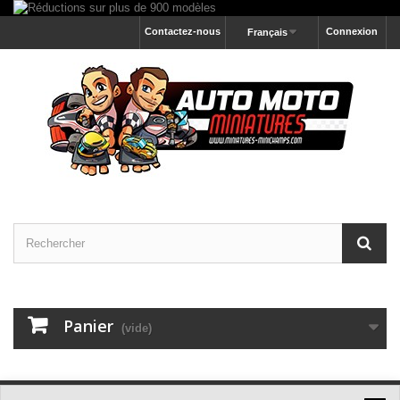
Contactez-nous
Connexion
Français
Panier
(vide)