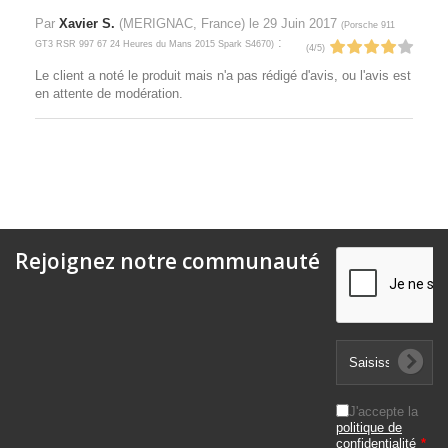
Par
Xavier S.
(MERIGNAC, France) le
29 Juin 2017
(
Porsche 911
:
GT3 RSR 997 67 24 Heures du Mans 2015 Spark S4670
)
(
4
/
5
)
Le client a noté le produit mais n'a pas rédigé d'avis, ou l'avis est
en attente de modération.
Rejoignez notre communauté
J'accepte la
politique de
confidentialité
*