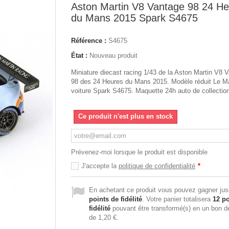
Aston Martin V8 Vantage 98 24 H
du Mans 2015 Spark S4675
Référence :
S4675
État :
Nouveau produit
Miniature diecast racing 1/43 de la Aston Martin V8 
98 des 24 Heures du Mans 2015. Modèle réduit Le M
voiture Spark S4675. Maquette 24h auto de collectio
Ce produit n'est plus en stock
Prévenez-moi lorsque le produit est disponible
J'accepte la
politique de confidentialité
*
En achetant ce produit vous pouvez gagner ju
points de fidélité
. Votre panier totalisera
12
po
fidélité
pouvant être transformé(s) en un bon d
de
1,20 €
.