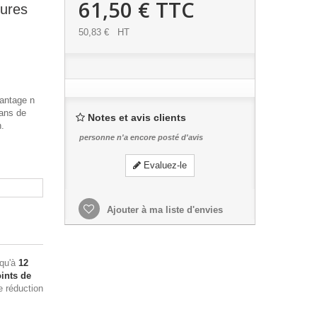
61,50 €
TTC
eures
50,83 €
HT
Vantage n
ans de
Notes et avis clients
n.
personne n'a encore posté d'avis
Evaluez-le
Ajouter à ma liste d'envies
squ'à
12
ints de
e réduction