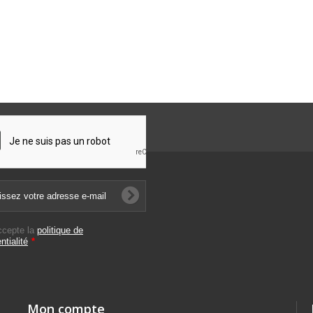
ccepte la
politique de
ntialité
*
Mon compte