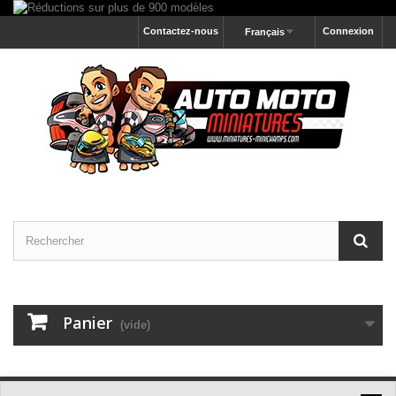
Contactez-nous
Connexion
Français
Panier
(vide)