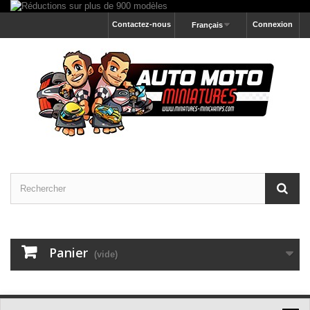
Contactez-nous
Connexion
Français
Panier
(vide)