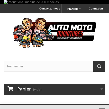
Contactez-nous
Connexion
Français
Panier
(vide)