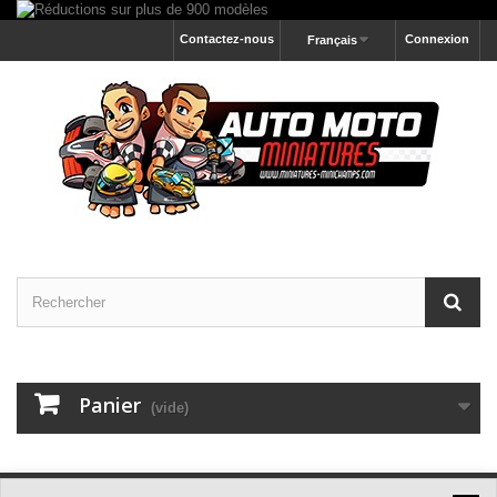
Contactez-nous
Connexion
Français
Panier
(vide)