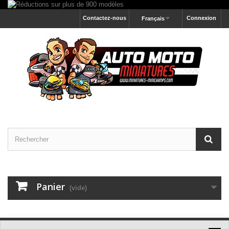
Contactez-nous
Connexion
Français
Panier
(vide)