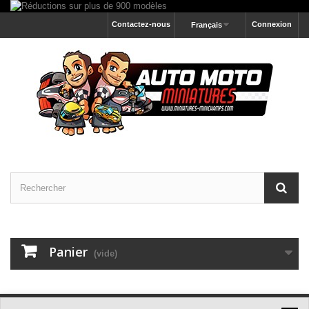
Contactez-nous
Connexion
Français
Panier
(vide)