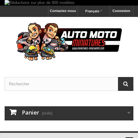
Contactez-nous
Connexion
Français
Panier
(vide)