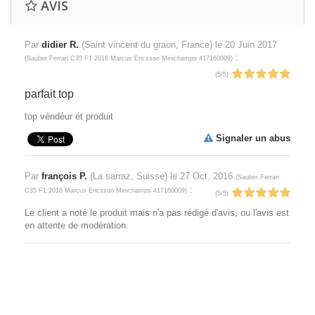
AVIS
Par
didier R.
(Saint vincent du graon, France) le
20 Juin 2017
:
(
Sauber Ferrari C35 F1 2016 Marcus Ericsson Minichamps 417160009
)
(
5
/
5
)
parfait top
top véndéur ét produit
Signaler un abus
Par
françois P.
(La sarraz, Suisse) le
27 Oct. 2016
(
Sauber Ferrari
:
C35 F1 2016 Marcus Ericsson Minichamps 417160009
)
(
5
/
5
)
Le client a noté le produit mais n'a pas rédigé d'avis, ou l'avis est
en attente de modération.