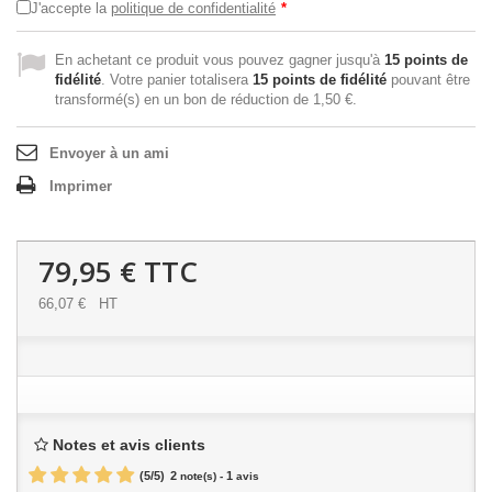
J'accepte la
politique de confidentialité
*
En achetant ce produit vous pouvez gagner jusqu'à
15
points de
fidélité
. Votre panier totalisera
15
points de fidélité
pouvant être
transformé(s) en un bon de réduction de
1,50 €
.
Envoyer à un ami
Imprimer
79,95 €
TTC
66,07 €
HT
Notes et avis clients
(
5
/
5
)
2
1
note(s) -
avis