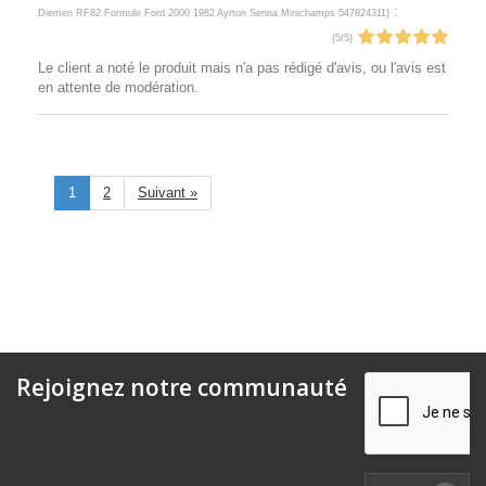
:
Diemen RF82 Formule Ford 2000 1982 Ayrton Senna Minichamps 547824311
)
(
5
/
5
)
Le client a noté le produit mais n'a pas rédigé d'avis, ou l'avis est
en attente de modération.
1
2
Suivant »
Rejoignez notre communauté