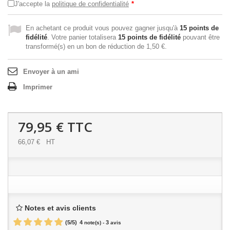
J'accepte la
politique de confidentialité
*
En achetant ce produit vous pouvez gagner jusqu'à
15
points de
fidélité
. Votre panier totalisera
15
points de fidélité
pouvant être
transformé(s) en un bon de réduction de
1,50 €
.
Envoyer à un ami
Imprimer
79,95 €
TTC
66,07 €
HT
Notes et avis clients
(
5
/
5
)
4
3
note(s) -
avis