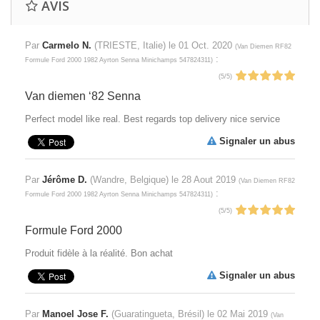
AVIS
Par
Carmelo N.
(TRIESTE, Italie) le
01 Oct. 2020
(
Van Diemen RF82
:
Formule Ford 2000 1982 Ayrton Senna Minichamps 547824311
)
(
5
/
5
)
Van diemen ‘82 Senna
Perfect model like real. Best regards top delivery nice service
Signaler un abus
Par
Jérôme D.
(Wandre, Belgique) le
28 Aout 2019
(
Van Diemen RF82
:
Formule Ford 2000 1982 Ayrton Senna Minichamps 547824311
)
(
5
/
5
)
Formule Ford 2000
Produit fidèle à la réalité. Bon achat
Signaler un abus
Par
Manoel Jose F.
(Guaratingueta, Brésil) le
02 Mai 2019
(
Van