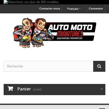
Contactez-nous
Connexion
Français
Panier
(vide)