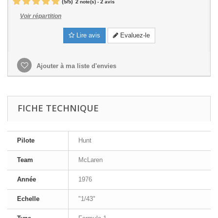
(
5
/
5
)
2
2
note(s) -
avis
Voir répartition
Lire avis
Evaluez-le
Ajouter à ma liste d'envies
FICHE TECHNIQUE
Pilote
Hunt
Team
McLaren
Année
1976
Echelle
"1/43"