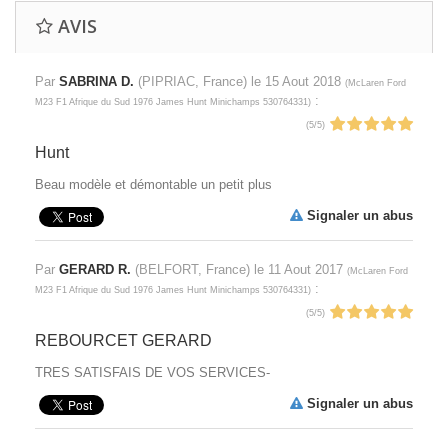
AVIS
Par
SABRINA D.
(PIPRIAC, France) le
15 Aout 2018
(
McLaren Ford
:
M23 F1 Afrique du Sud 1976 James Hunt Minichamps 530764331
)
(
5
/
5
)
Hunt
Beau modèle et démontable un petit plus
Signaler un abus
Par
GERARD R.
(BELFORT, France) le
11 Aout 2017
(
McLaren Ford
:
M23 F1 Afrique du Sud 1976 James Hunt Minichamps 530764331
)
(
5
/
5
)
REBOURCET GERARD
TRES SATISFAIS DE VOS SERVICES-
Signaler un abus