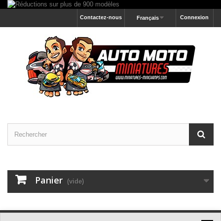
Contactez-nous
Connexion
Français
Panier
(vide)